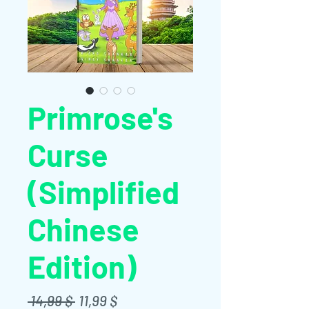
Primrose's
Curse
(Simplified
Chinese
Edition)
Standardpreis
Sale-
 14,99 $ 
11,99 $