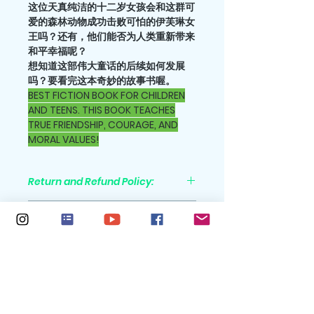
这位天真纯洁的十二岁女孩会和这群可
爱的森林动物成功击败可怕的伊芙琳女
王吗？还有，他们能否为人类重新带来
和平幸福呢？
想知道这部伟大童话的后续如何发展
吗？要看完这本奇妙的故事书喔。
BEST FICTION BOOK FOR CHILDREN
AND TEENS. THIS BOOK TEACHES
TRUE FRIENDSHIP, COURAGE, AND
MORAL VALUES!
Return and Refund Policy:
All purchases are nonrefundable
Shipping Policy:
Shipping cost is not included in
Features
the sales price. Please go to the
check-out screen, where shipping
Trim Size: 5x8
will be automatically calculated
Pages: 150
for you.