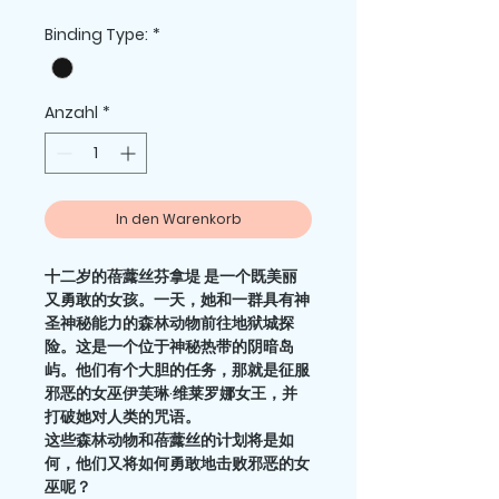
Preis
Binding Type:
*
Anzahl
*
In den Warenkorb
十二岁的蓓虂丝芬拿堤
是一个既美丽
又勇敢的女孩。一天，她和一群具有神
圣神秘能力的森林动物前往地狱城探
险。这是一个位于神秘热带的阴暗岛
屿。他们有个大胆的任务，那就是征服
邪恶的女巫伊芙琳
·
维莱罗娜女王，并
打破她对人类的
咒语
。
这些森林动物和蓓虂丝的计划将是如
何，他们又将如何勇敢地击败邪恶的女
巫呢？